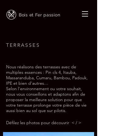
Bois et Fer passion
TERRASSES
Nous réalisons des terrasses avec de
multiples essences : Pin cls 4, Itauba,
Massaranduba, Cumaru, Bambou, Padouk,
IPE et bien d’autres…
Selon l'environnement ou votre souhait,
nous vous conseillons et adaptons afin de
proposer la meilleure solution pour que
votre terrasse prolonge votre pièce de vie
aussi bien au sol que sur pilotis.
Défilez les photos pour découvrir < / >